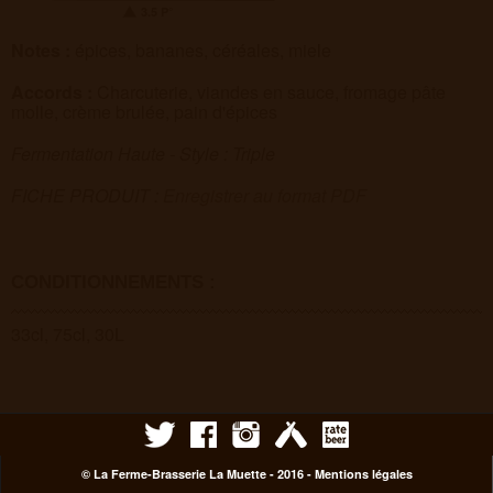
3.5 P°
Notes :
épices, bananes, céréales, miele
Accords :
Charcuterie, viandes en sauce, fromage pâte
molle, crème brulée, pain d'épices
Fermentation Haute - Style : Triple
FICHE PRODUIT :
Enregistrer au format PDF
CONDITIONNEMENTS :
33cl, 75cl, 30L
© La Ferme-Brasserie La Muette - 2016 -
Mentions légales