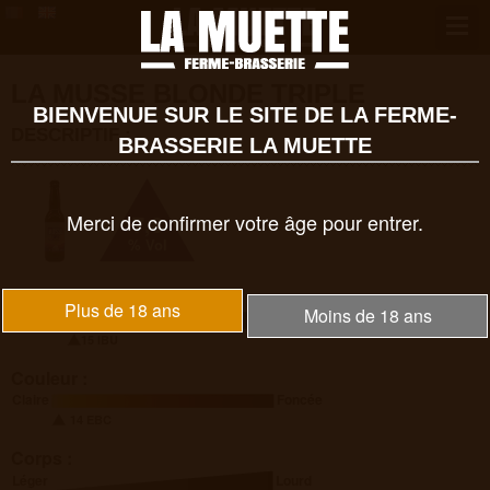
LA MUSSE BLONDE TRIPLE
BIENVENUE SUR LE SITE DE LA FERME-
DESCRIPTIF :
BRASSERIE LA MUETTE
Merci de confirmer votre âge pour entrer.
7,8
% Vol
Amertume :
Plus de 18 ans
Moins de 18 ans
Faible
Forte
15 IBU
Couleur :
Claire
Foncée
14 EBC
Corps :
Léger
Lourd