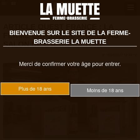
ARTICLE OUEST FRANCE : LA
BIENVENUE SUR LE SITE DE LA FERME-
FERME-BRASSERIE PRIMÉE AU
BRASSERIE LA MUETTE
SALON DE L'AGRICULTURE
le 15/03/2017 19:44:12
Merci de confirmer votre âge pour entrer.
Plus de 18 ans
Moins de 18 ans