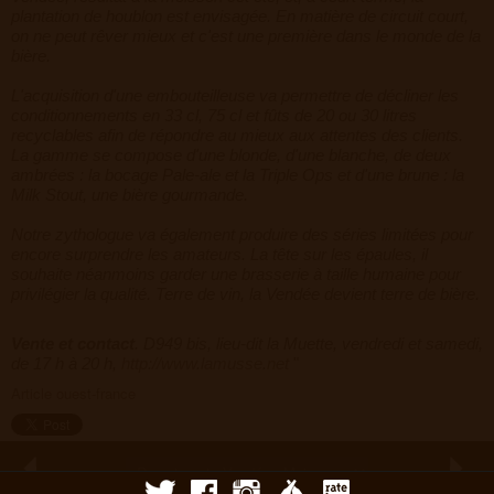
plantation de houblon est envisagée. En matière de circuit court,
on ne peut rêver mieux et c'est une première dans le monde de la
bière.
L'acquisition d'une embouteilleuse va permettre de décliner les
conditionnements en 33 cl, 75 cl et fûts de 20 ou 30 litres
recyclables afin de répondre au mieux aux attentes des clients.
La gamme se compose d'une blonde, d'une blanche, de deux
ambrées : la bocage Pale-ale et la Triple Ops et d'une brune : la
Milk Stout, une bière gourmande.
Notre zythologue va également produire des séries limitées pour
encore surprendre les amateurs. La tête sur les épaules, il
souhaite néanmoins garder une brasserie à taille humaine pour
privilégier la qualité. Terre de vin, la Vendée devient terre de bière.
Vente et contact
. D949 bis, lieu-dit la Muette, vendredi et samedi,
de 17 h à 20 h,
http://www.lamusse.net
"
Article ouest-france