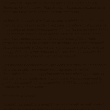
"
Le Salon de l'agriculture vient de fermer ses portes et c'est
l'heure de faire les bilans. Pour Maxime Tripoteau, créateur de la
ferme-brasserie de la Musse, ils sont excellents.
Au bout d'une année d'activité Maxime a décidé de se frotter au
gratin du monde brassicole. C'est sans complexe qu'il a présenté
deux bières de haute fermentation et le verdict est un conte de fée
: une médaille d'or et une de bronze. Notre jeune brasseur est
ravi
:
« La reconnaissance de ses pairs fait plaisir, mais
permet surtout d'étalonner nos produits. »
Le juré, composé
de professionnels et d'amateurs, a succombé à sa Blonde et sa
bocage Pale-ale. Il faut remonter très loin dans les annales du
concours général pour trouver pareille réussite.
Ces médailles confortent Maxime dans ses choix de brassage et
dans ses projets
: en premier lieu, l'agrandissement et
l'installation de cuves supplémentaires pour développer l'offre et
assurer une continuité dans la production. Raisonnablement la
production annuelle devrait atteindre 10 000 litres avec, à la clé,
l'embauche d'un saisonnier.
Malt made in Vendée
L'exploitation familiale a semé l'orge pour fournir un malt made in
Vendée, résultat à la moisson cet été, et, à court terme, la