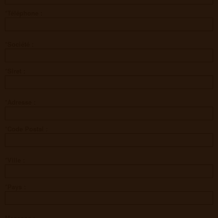
*Téléphone :
*Société :
*Siret :
*Adresse :
*Code Postal :
*Ville :
*Pays :
Message :