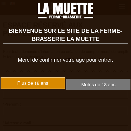
ESPACE RÉSERVÉ AUX
BIENVENUE SUR LE SITE DE LA FERME-
PROFESSIONNELS
BRASSERIE LA MUETTE
Pour toute demande d'information ou création de compte, merci de remplir
le formulaire ci-dessous.
Merci de confirmer votre âge pour entrer.
Plus de 18 ans
Moins de 18 ans
*Saisissez votre nom :
*Prénom :
*Adresse e-mail :