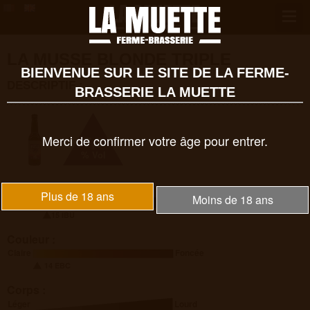
LA MUSSE BLONDE TRIPLE
BIENVENUE SUR LE SITE DE LA FERME-
DESCRIPTIF :
BRASSERIE LA MUETTE
Merci de confirmer votre âge pour entrer.
7,8
% Vol
Amertume :
Plus de 18 ans
Moins de 18 ans
Faible
Forte
15 IBU
Couleur :
Claire
Foncée
14 EBC
Corps :
Léger
Lourd