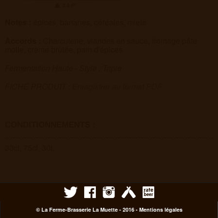
3.5 P°
Notes :
épices, bananes, céréales, miele
Accords :
Charcuterie, viandes en sauce, fromage pâte
molle, crème brulée, pain d'épices
Fermentation Haute - Style : Triple
FICHE PRODUIT :
Enregistrer au format PDF
CONDITIONNEMENTS :
33cl, 75cl, 30L
© La Ferme-Brasserie La Muette - 2016 -
Mentions légales