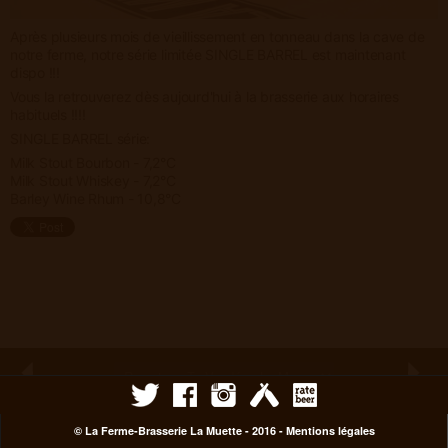
Après plusieurs mois de vieillissement en tonneau dans la cave de
notre ferme, notre série limitée SINGLE BARREL est maintenant
dispo !!!
Vous la retrouverez dès aujourd'hui à la brasserie aux horaires
habituels !!!!
SINGLE BARREL série:
Milk Stout Bourbon - 7,2°C
Milk Stout Whiskey - 7,2°C
Barley Wine Rhum - 10,8°C
© La Ferme-Brasserie La Muette - 2016 -
Mentions légales