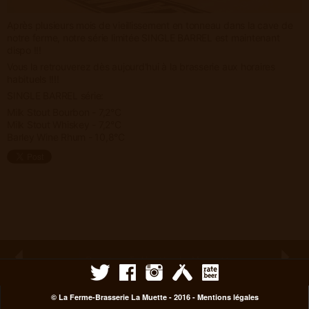
Après plusieurs mois de vieillissement en tonneau dans la cave de
notre ferme, notre série limitée SINGLE BARREL est maintenant
dispo !!!
Vous la retrouverez dès aujourd'hui à la brasserie aux horaires
habituels !!!!
SINGLE BARREL série:
Milk Stout Bourbon - 7,2°C
Milk Stout Whiskey - 7,2°C
Barley Wine Rhum - 10,8°C
© La Ferme-Brasserie La Muette - 2016 -
Mentions légales